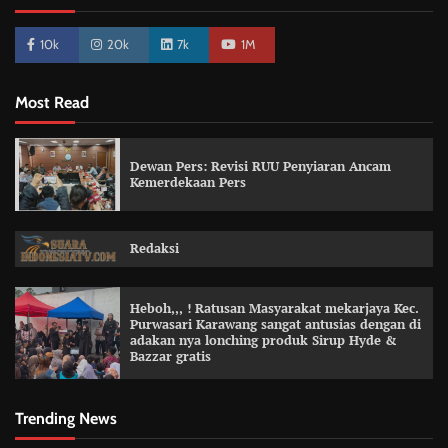
10k
20k
7k
1M
Most Read
Dewan Pers: Revisi RUU Penyiaran Ancam
Kemerdekaan Pers
Redaksi
Heboh,,, ! Ratusan Masyarakat mekarjaya Kec.
Purwasari Karawang sangat antusias dengan di
adakan nya lonching produk Sirup Hyde &
Bazzar gratis
Trending News