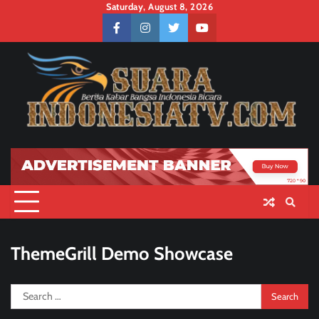
Skip
Saturday, August 8, 2026
to
facebook
instagram
twitter
youtube
content
ThemeGrill Demo Showcase
Search
for: