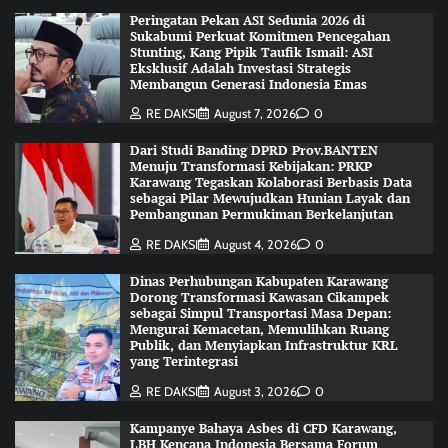
Peringatan Pekan ASI Sedunia 2026 di
Sukabumi Perkuat Komitmen Pencegahan
Stunting, Kang Pipik Taufik Ismail: ASI
Eksklusif Adalah Investasi Strategis
Membangun Generasi Indonesia Emas
RE DAKSI
August 7, 2026
0
Dari Studi Banding DPRD Prov.BANTEN
Menuju Transformasi Kebijakan: PRKP
Karawang Tegaskan Kolaborasi Berbasis Data
sebagai Pilar Mewujudkan Hunian Layak dan
Pembangunan Permukiman Berkelanjutan
RE DAKSI
August 4, 2026
0
Dinas Perhubungan Kabupaten Karawang
Dorong Transformasi Kawasan Cikampek
sebagai Simpul Transportasi Masa Depan:
Mengurai Kemacetan, Memulihkan Ruang
Publik, dan Menyiapkan Infrastruktur KRL
yang Terintegrasi
RE DAKSI
August 3, 2026
0
Kampanye Bahaya Asbes di CFD Karawang,
LBH Kencana Indonesia Bersama Forum