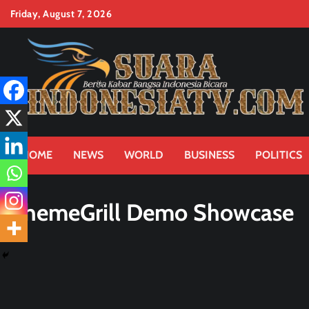
Skip
Friday, August 7, 2026
to
content
HOME
NEWS
WORLD
BUSINESS
POLITICS
ThemeGrill Demo Showcase