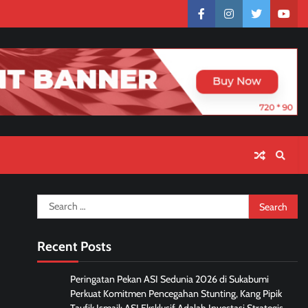
facebook
instagram
twitter
yout
Search
for:
Recent Posts
Peringatan Pekan ASI Sedunia 2026 di Sukabumi
Perkuat Komitmen Pencegahan Stunting, Kang Pipik