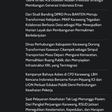
Taufik Ismail: ASI Eksklusif Adalah Investasi Strategis
Membangun Generasi Indonesia Emas
Dari Studi Banding DPRD Prov.BANTEN Menuju
Transformasi Kebijakan: PRKP Karawang Tegaskan
Kolaborasi Berbasis Data sebagai Pilar Mewujudkan
Hunian Layak dan Pembangunan Permukiman
Berkelanjutan
Dinas Perhubungan Kabupaten Karawang Dorong
Transformasi Kawasan Cikampek sebagai Simpul
Transportasi Masa Depan: Mengurai Kemacetan,
Memulihkan Ruang Publik, dan Menyiapkan
Infrastruktur KRL yang Terintegrasi
Kampanye Bahaya Asbes di CFD Karawang, LBH
Kencana Indonesia Bersama Forum Pejuang K3 dan
LION Perkuat Edukasi Publik Demi Perlindungan
Kesehatan Pekerja
Saat Pelayanan Kesehatan Tak Lagi Menunggu Pasien:
Dari Pangkal Perjuangan Karawang, RSUD Jatisari
Meneguhkan Keselamatan, Kepedulian, dan Harapan