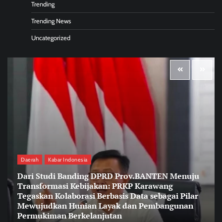
Trending
Trending News
Uncategorized
Daerah
Kabar Indonesia
Dari Studi Banding DPRD Prov.BANTEN Menuju
Transformasi Kebijakan: PRKP Karawang
Tegaskan Kolaborasi Berbasis Data sebagai Pilar
Mewujudkan Hunian Layak dan Pembangunan
Permukiman Berkelanjutan