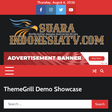
Skip
Thursday, August 6, 2026
to
facebook
instagram
twitter
youtube
content
ThemeGrill Demo Showcase
Search
for: