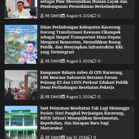
sebagai Pilar Mewujudkan Hunian Layak dan
Pembangunan Permukiman Berkelanjutan
RE DAKSI
August 4, 2026
0
Dinas Perhubungan Kabupaten Karawang
Dorong Transformasi Kawasan Cikampek
sebagai Simpul Transportasi Masa Depan:
Mengurai Kemacetan, Memulihkan Ruang
Publik, dan Menyiapkan Infrastruktur KRL
yang Terintegrasi
RE DAKSI
August 3, 2026
0
Kampanye Bahaya Asbes di CFD Karawang,
LBH Kencana Indonesia Bersama Forum
Pejuang K3 dan LION Perkuat Edukasi Publik
Demi Perlindungan Kesehatan Pekerja
RE DAKSI
August 2, 2026
0
Saat Pelayanan Kesehatan Tak Lagi Menunggu
Pasien: Dari Pangkal Perjuangan Karawang,
RSUD Jatisari Meneguhkan Keselamatan,
Kepedulian, dan Harapan Baru bagi
Masyarakat
RE DAKSI
July 31, 2026
0