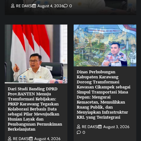
RE DAKSI
August 4, 2026
0
Dinas Perhubungan
Kabupaten Karawang
Dorong Transformasi
Kawasan Cikampek sebagai
Dari Studi Banding DPRD
Simpul Transportasi Masa
Prov.BANTEN Menuju
Depan: Mengurai
Transformasi Kebijakan:
Kemacetan, Memulihkan
PRKP Karawang Tegaskan
Ruang Publik, dan
Kolaborasi Berbasis Data
Menyiapkan Infrastruktur
sebagai Pilar Mewujudkan
KRL yang Terintegrasi
Hunian Layak dan
Pembangunan Permukiman
RE DAKSI
August 3, 2026
Berkelanjutan
0
RE DAKSI
August 4, 2026