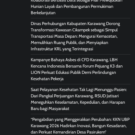
Kolaborasi Berbasis Data sebagai Pilar Mewujudkan
Hunian Layak dan Pembangunan Permukiman
Berkelanjutan
Dinas Perhubungan Kabupaten Karawang Dorong
Transformasi Kawasan Cikampek sebagai Simpul
Transportasi Masa Depan: Mengurai Kemacetan,
Memulihkan Ruang Publik, dan Menyiapkan
Infrastruktur KRL yang Terintegrasi
Kampanye Bahaya Asbes di CFD Karawang, LBH
Kencana Indonesia Bersama Forum Pejuang K3 dan
LION Perkuat Edukasi Publik Demi Perlindungan
Kesehatan Pekerja
Saat Pelayanan Kesehatan Tak Lagi Menunggu Pasien:
Dari Pangkal Perjuangan Karawang, RSUD Jatisari
Meneguhkan Keselamatan, Kepedulian, dan Harapan
Baru bagi Masyarakat
“Pengabdian yang Menggerakkan Perubahan: KKN UBP
Karawang 2026 Hadirkan Inovasi, Bangun Kesadaran,
dan Perkuat Kemandirian Desa Pasirukem”