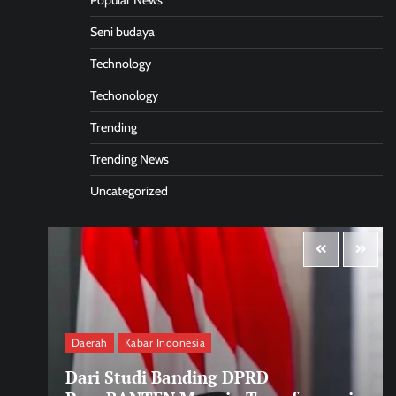
Popular News
Seni budaya
Technology
Techonology
Trending
Trending News
Uncategorized
Daerah
Kabar Indonesia
Dari Studi Banding DPRD