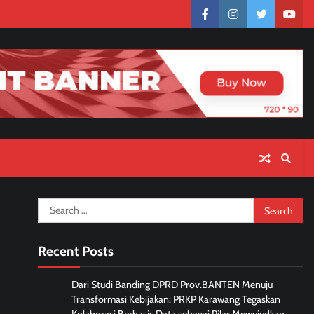
facebook
instagram
twitter
yout
Search
for:
Recent Posts
Dari Studi Banding DPRD Prov.BANTEN Menuju
Transformasi Kebijakan: PRKP Karawang Tegaskan