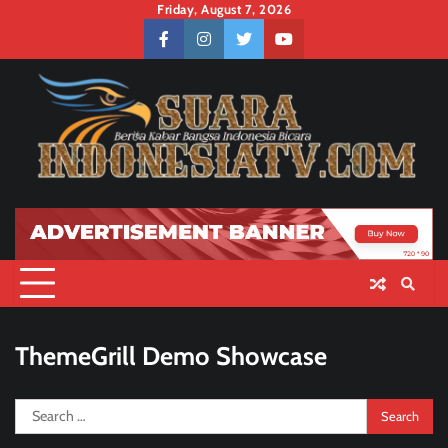
Skip
Friday, August 7, 2026
to
facebook
instagram
twitter
youtube
content
ThemeGrill Demo Showcase
Search
for: