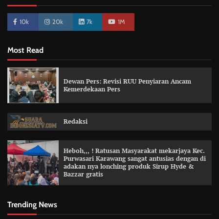
10k
20k
7k
1M
Most Read
Dewan Pers: Revisi RUU Penyiaran Ancam
Kemerdekaan Pers
Redaksi
Heboh,,, ! Ratusan Masyarakat mekarjaya Kec.
Purwasari Karawang sangat antusias dengan di
adakan nya lonching produk Sirup Hyde &
Bazzar gratis
Trending News