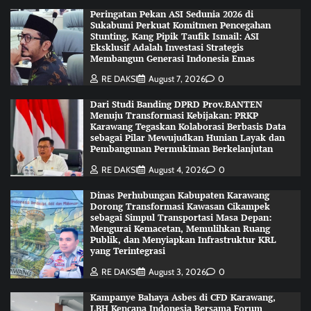
Peringatan Pekan ASI Sedunia 2026 di
Sukabumi Perkuat Komitmen Pencegahan
Stunting, Kang Pipik Taufik Ismail: ASI
Eksklusif Adalah Investasi Strategis
Membangun Generasi Indonesia Emas
RE DAKSI
August 7, 2026
0
Dari Studi Banding DPRD Prov.BANTEN
Menuju Transformasi Kebijakan: PRKP
Karawang Tegaskan Kolaborasi Berbasis Data
sebagai Pilar Mewujudkan Hunian Layak dan
Pembangunan Permukiman Berkelanjutan
RE DAKSI
August 4, 2026
0
Dinas Perhubungan Kabupaten Karawang
Dorong Transformasi Kawasan Cikampek
sebagai Simpul Transportasi Masa Depan:
Mengurai Kemacetan, Memulihkan Ruang
Publik, dan Menyiapkan Infrastruktur KRL
yang Terintegrasi
RE DAKSI
August 3, 2026
0
Kampanye Bahaya Asbes di CFD Karawang,
LBH Kencana Indonesia Bersama Forum