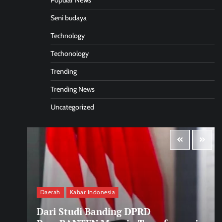
Popular News
Seni budaya
Technology
Techonology
Trending
Trending News
Uncategorized
Daerah
Kabar Indonesia
Dari Studi Banding DPRD