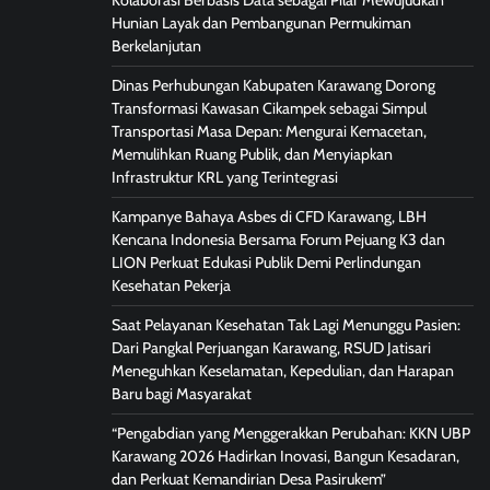
Kolaborasi Berbasis Data sebagai Pilar Mewujudkan
Hunian Layak dan Pembangunan Permukiman
Berkelanjutan
Dinas Perhubungan Kabupaten Karawang Dorong
Transformasi Kawasan Cikampek sebagai Simpul
Transportasi Masa Depan: Mengurai Kemacetan,
Memulihkan Ruang Publik, dan Menyiapkan
Infrastruktur KRL yang Terintegrasi
Kampanye Bahaya Asbes di CFD Karawang, LBH
Kencana Indonesia Bersama Forum Pejuang K3 dan
LION Perkuat Edukasi Publik Demi Perlindungan
Kesehatan Pekerja
Saat Pelayanan Kesehatan Tak Lagi Menunggu Pasien:
Dari Pangkal Perjuangan Karawang, RSUD Jatisari
Meneguhkan Keselamatan, Kepedulian, dan Harapan
Baru bagi Masyarakat
“Pengabdian yang Menggerakkan Perubahan: KKN UBP
Karawang 2026 Hadirkan Inovasi, Bangun Kesadaran,
dan Perkuat Kemandirian Desa Pasirukem”