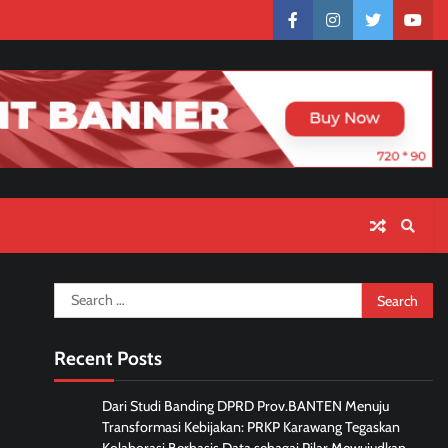
facebook
instagram
twitter
yout
Search
for:
Recent Posts
Dari Studi Banding DPRD Prov.BANTEN Menuju
Transformasi Kebijakan: PRKP Karawang Tegaskan