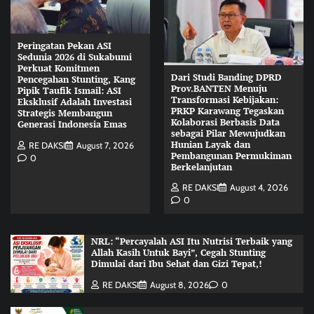
Peringatan Pekan ASI
Sedunia 2026 di Sukabumi
Perkuat Komitmen
Dari Studi Banding DPRD
Pencegahan Stunting, Kang
Prov.BANTEN Menuju
Pipik Taufik Ismail: ASI
Transformasi Kebijakan:
Eksklusif Adalah Investasi
PRKP Karawang Tegaskan
Strategis Membangun
Kolaborasi Berbasis Data
Generasi Indonesia Emas
sebagai Pilar Mewujudkan
Hunian Layak dan
RE DAKSI
August 7, 2026
Pembangunan Permukiman
0
Berkelanjutan
RE DAKSI
August 4, 2026
0
NRL: “Percayalah ASI Itu Nutrisi Terbaik yang
Allah Kasih Untuk Bayi”, Cegah Stunting
Dimulai dari Ibu Sehat dan Gizi Tepat,!
RE DAKSI
August 8, 2026
0