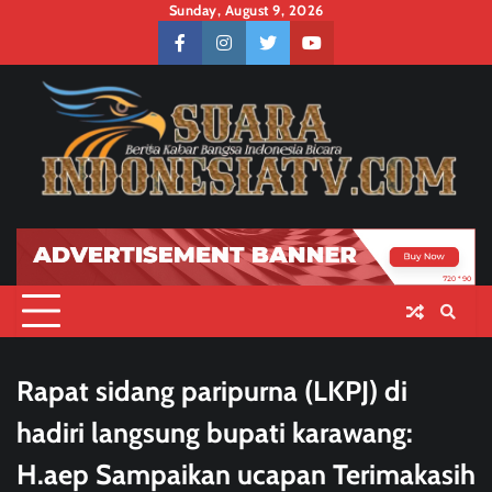
Skip
Sunday, August 9, 2026
to
facebook
instagram
twitter
youtube
content
Rapat sidang paripurna (LKPJ) di
hadiri langsung bupati karawang:
H.aep Sampaikan ucapan Terimakasih