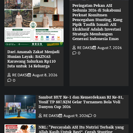
Peringatan Pekan ASI
Sedunia 2026 di Sukabumi
Perkuat Komitmen
Pencegahan Stunting, Kang
Pipik Taufik Ismail: ASI
Eksklusif Adalah Investasi
Strategis Membangun
Generasi Indonesia Emas
RE DAKSI
August 7, 2026
Dari Amanah Zakat Menjadi
0
Hunian Layak: BAZNAS
Karawang Salurkan Rp110
Juta untuk 14 Keluarga
RE DAKSI
August 8, 2026
0
Sambut HUT Ke-1 dan Kemerdekaan RI Ke-81,
Yonif TP 887/KJM Gelar Turnamen Bola Voli
Danyon Cup 2026
RE DAKSI
August 9, 2026
0
NRL: “Percayalah ASI Itu Nutrisi Terbaik yang
Allah Kasih Untuk Bayi”, Cegah Stunting