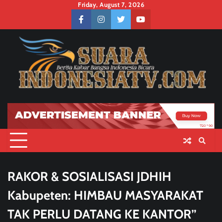
Skip
Friday, August 7, 2026
to
facebook
instagram
twitter
youtube
content
RAKOR & SOSIALISASI JDHIH
Kabupeten: HIMBAU MASYARAKAT
TAK PERLU DATANG KE KANTOR”