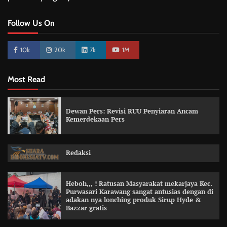
Follow Us On
10k
20k
7k
1M
Most Read
Dewan Pers: Revisi RUU Penyiaran Ancam
Kemerdekaan Pers
Redaksi
Heboh,,, ! Ratusan Masyarakat mekarjaya Kec.
Purwasari Karawang sangat antusias dengan di
adakan nya lonching produk Sirup Hyde &
Bazzar gratis