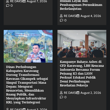
Hunian Layak dan
RE DAKSI
August 7, 2026
Pembangunan Permukiman
0
Berkelanjutan
RE DAKSI
August 4, 2026
0
Kampanye Bahaya Asbes di
CFD Karawang, LBH Kencana
Dinas Perhubungan
Indonesia Bersama Forum
Kabupaten Karawang
Pejuang K3 dan LION
Dorong Transformasi
Perkuat Edukasi Publik
Kawasan Cikampek sebagai
Demi Perlindungan
Simpul Transportasi Masa
Kesehatan Pekerja
Depan: Mengurai
Kemacetan, Memulihkan
RE DAKSI
August 2, 2026
Ruang Publik, dan
0
Menyiapkan Infrastruktur
KRL yang Terintegrasi
RE DAKSI
August 3, 2026