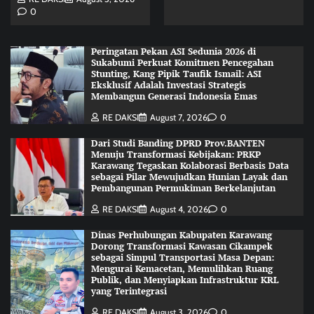
0
Peringatan Pekan ASI Sedunia 2026 di
Sukabumi Perkuat Komitmen Pencegahan
Stunting, Kang Pipik Taufik Ismail: ASI
Eksklusif Adalah Investasi Strategis
Membangun Generasi Indonesia Emas
RE DAKSI
August 7, 2026
0
Dari Studi Banding DPRD Prov.BANTEN
Menuju Transformasi Kebijakan: PRKP
Karawang Tegaskan Kolaborasi Berbasis Data
sebagai Pilar Mewujudkan Hunian Layak dan
Pembangunan Permukiman Berkelanjutan
RE DAKSI
August 4, 2026
0
Dinas Perhubungan Kabupaten Karawang
Dorong Transformasi Kawasan Cikampek
sebagai Simpul Transportasi Masa Depan:
Mengurai Kemacetan, Memulihkan Ruang
Publik, dan Menyiapkan Infrastruktur KRL
yang Terintegrasi
RE DAKSI
August 3, 2026
0