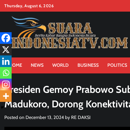
Skip
Thursday, August 6, 2026
to
content
HOME
NEWS
WORLD
BUSINESS
POLITICS
Presiden Gemoy Prabowo Sub
Madukoro, Dorong Konektivit
Posted on
December 13, 2024
by
RE DAKSI