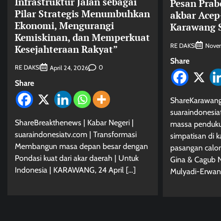
Infrastruktur Jalan sebagai
Pesan Pra
Pilar Strategis Menumbuhkan
akbar Acep
Ekonomi, Mengurangi
Karawang S
Kemiskinan, dan Memperkuat
RE DAKSI
Nove
Kesejahteraan Rakyat”
Share
RE DAKSI
0
April 24, 2026
Share
ShareKarawan
suaraindonesi
ShareBreakthenews | Kabar Negeri |
massa penduku
suaraindonesiatv.com | Transformasi
simpatisan di 
Membangun masa depan besar dengan
pasangan calon
Pondasi kuat dari akar daerah | Untuk
Gina & Cagub 
Indonesia | KARAWANG, 24 April […]
Mulyadi-Erwan