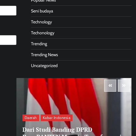
Popular News
Seni budaya
Technology
Techonology
Trending
Trending News
Uncategorized
Daerah
Kabar Indonesia
Dari Studi Banding DPRD