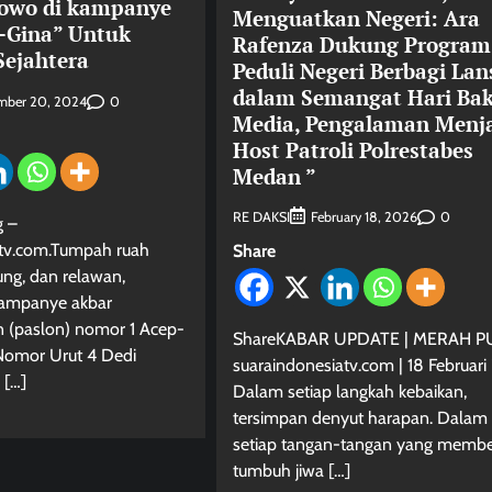
bowo di kampanye
Menguatkan Negeri: Ara
-Gina” Untuk
Rafenza Dukung Program
ejahtera
Peduli Negeri Berbagi Lan
dalam Semangat Hari Bak
0
mber 20, 2024
Media, Pengalaman Menj
Host Patroli Polrestabes
Medan ”
RE DAKSI
0
February 18, 2026
g –
atv.com.Tumpah ruah
Share
ng, dan relawan,
kampanye akbar
 (paslon) nomor 1 Acep-
ShareKABAR UPDATE | MERAH PU
Nomor Urut 4 Dedi
suaraindonesiatv.com | 18 Februari
 […]
Dalam setiap langkah kebaikan,
tersimpan denyut harapan. Dalam
setiap tangan-tangan yang member
tumbuh jiwa […]