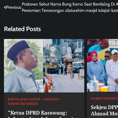
Post
Prabowo Sebut Nama Bung Karno Saat Berdialog Di 
Previous:
Peresmian Terowongan silaturahim masjid istiqlal-kat
navigation
Related Posts
KABAR INDONES
BERITA JAWA BARAT
DAERAH
KABAR INDONESIA
Sekjen DPP
“Ketua DPRD Karawang:
Ahmad Muz