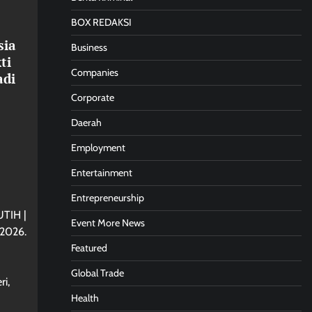
BOX REDAKSI
sia
Business
ti
Companies
adi
Corporate
Daerah
Employment
Entertainment
Entrepreneurship
TIH |
Event More News
 2026.
Featured
Global Trade
i,
Health