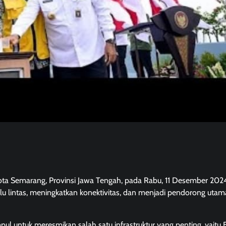
ta Semarang, Provinsi Jawa Tengah, pada Rabu, 11 Desember 2024
lalu lintas, meningkatkan konektivitas, dan menjadi pendorong utam
pul untuk meresmikan salah satu infrastruktur yang penting, yaitu 