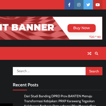
facebook
instagram
twitter
yout
Search
for:
Recent Posts
Dari Studi Banding DPRD Prov.BANTEN Menuju
Transformasi Kebijakan: PRKP Karawang Tegaskan