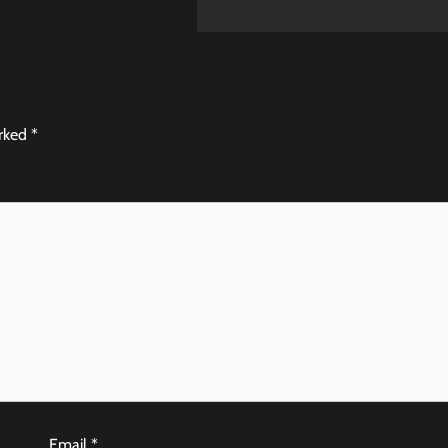
arked
*
Email
*