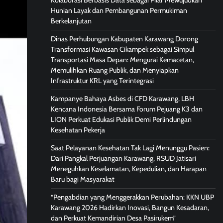
Kolaborasi Berbasis Data sebagai Pilar Mewujudkan
Hunian Layak dan Pembangunan Permukiman
Berkelanjutan
Dinas Perhubungan Kabupaten Karawang Dorong
Transformasi Kawasan Cikampek sebagai Simpul
Transportasi Masa Depan: Mengurai Kemacetan,
Memulihkan Ruang Publik, dan Menyiapkan
Infrastruktur KRL yang Terintegrasi
Kampanye Bahaya Asbes di CFD Karawang, LBH
Kencana Indonesia Bersama Forum Pejuang K3 dan
LION Perkuat Edukasi Publik Demi Perlindungan
Kesehatan Pekerja
Saat Pelayanan Kesehatan Tak Lagi Menunggu Pasien:
Dari Pangkal Perjuangan Karawang, RSUD Jatisari
Meneguhkan Keselamatan, Kepedulian, dan Harapan
Baru bagi Masyarakat
“Pengabdian yang Menggerakkan Perubahan: KKN UBP
Karawang 2026 Hadirkan Inovasi, Bangun Kesadaran,
dan Perkuat Kemandirian Desa Pasirukem”