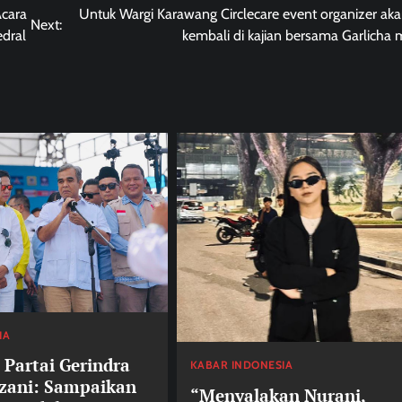
Acara
Untuk Wargi Karawang Circlecare event organizer aka
Next:
edral
kembali di kajian bersama Garlicha 
IA
 Partai Gerindra
KABAR INDONESIA
ani: Sampaikan
“Menyalakan Nurani,