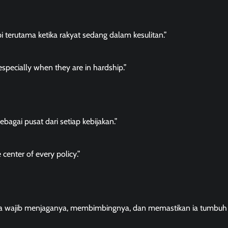
i terutama ketika rakyat sedang dalam kesulitan.”
specially when they are in hardship.”
bagai pusat dari setiap kebijakan.”
 center of every policy.”
ita wajib menjaganya, membimbingnya, dan memastikan ia tumbu
Berita Jawa Barat
Daerah
Kabar Indonesia