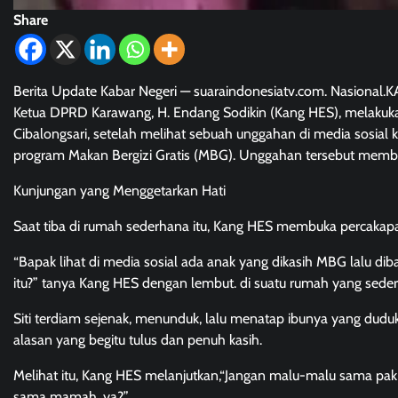
Share
Berita Update Kabar Negeri — suaraindonesiatv.com. Nasiona
Ketua DPRD Karawang, H. Endang Sodikin (Kang HES), melakuka
Cibalongsari, setelah melihat sebuah unggahan di media sosi
program Makan Bergizi Gratis (MBG). Unggahan tersebut membu
Kunjungan yang Menggetarkan Hati
Saat tiba di rumah sederhana itu, Kang HES membuka percaka
“Bapak lihat di media sosial ada anak yang dikasih MBG lalu d
itu?” tanya Kang HES dengan lembut. di suatu rumah yang sederh
Siti terdiam sejenak, menunduk, lalu menatap ibunya yang dudu
alasan yang begitu tulus dan penuh kasih.
Melihat itu, Kang HES melanjutkan,“Jangan malu-malu sama pak
sama mamah, ya?”