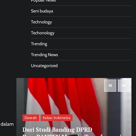
Popular News
Seni budaya
Technology
Techonology
Trending
Trending News
Uncategorized
Daerah
Kabar Indonesia
h dalam
Dari Studi Banding DPRD