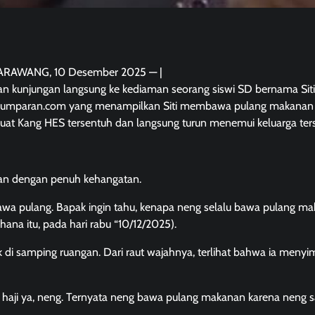
l.KARAWANG, 10 Desember 2025 — |
n kunjungan langsung ke kediaman seorang siswi SD bernama Siti
al kumparan.com yang menampilkan Siti membawa pulang makanan 
at Kang HES tersentuh dan langsung turun menemui keluarga ters
pan dengan penuh kehangatan.
ibawa pulang. Bapak ingin tahu, kenapa neng selalu bawa pulang m
ana itu, pada hari rabu “10/12/2025).
k di samping ruangan. Dari raut wajahnya, terlihat bahwa ia meny
 haji ya, neng. Ternyata neng bawa pulang makanan karena neng 