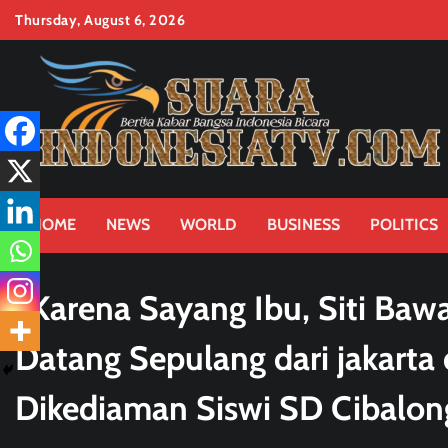
Skip
Thursday, August 6, 2026
to
content
HOME
NEWS
WORLD
BUSINESS
POLITICS
“Karena Sayang Ibu, Siti Ba
Datang Sepulang dari jakarta
Dikediaman Siswi SD Cibalong