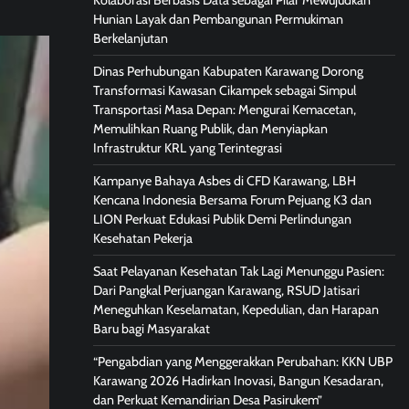
Kolaborasi Berbasis Data sebagai Pilar Mewujudkan
Hunian Layak dan Pembangunan Permukiman
Berkelanjutan
Dinas Perhubungan Kabupaten Karawang Dorong
Transformasi Kawasan Cikampek sebagai Simpul
Transportasi Masa Depan: Mengurai Kemacetan,
Memulihkan Ruang Publik, dan Menyiapkan
Infrastruktur KRL yang Terintegrasi
Kampanye Bahaya Asbes di CFD Karawang, LBH
Kencana Indonesia Bersama Forum Pejuang K3 dan
LION Perkuat Edukasi Publik Demi Perlindungan
Kesehatan Pekerja
Saat Pelayanan Kesehatan Tak Lagi Menunggu Pasien:
Dari Pangkal Perjuangan Karawang, RSUD Jatisari
Meneguhkan Keselamatan, Kepedulian, dan Harapan
Baru bagi Masyarakat
“Pengabdian yang Menggerakkan Perubahan: KKN UBP
Karawang 2026 Hadirkan Inovasi, Bangun Kesadaran,
dan Perkuat Kemandirian Desa Pasirukem”