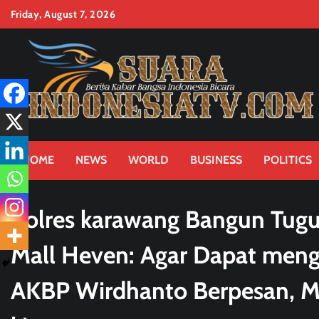
Skip
Friday, August 7, 2026
to
content
HOME
NEWS
WORLD
BUSINESS
POLITICS
Polres karawang Bangun Tug
Mall Heven: Agar Dapat mengu
AKBP Wirdhanto Berpesan, Ma