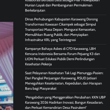
Kolaborasi Berbasis Data sebagai Pilar Mewujudkan
Hunian Layak dan Pembangunan Permukiman
Berkelanjutan
Dinas Perhubungan Kabupaten Karawang Dorong
Transformasi Kawasan Cikampek sebagai Simpul
Transportasi Masa Depan: Mengurai Kemacetan,
Memulihkan Ruang Publik, dan Menyiapkan
Infrastruktur KRL yang Terintegrasi
Kampanye Bahaya Asbes di CFD Karawang, LBH
Kencana Indonesia Bersama Forum Pejuang K3 dan
LION Perkuat Edukasi Publik Demi Perlindungan
Kesehatan Pekerja
Saat Pelayanan Kesehatan Tak Lagi Menunggu Pasien:
Dari Pangkal Perjuangan Karawang, RSUD Jatisari
Meneguhkan Keselamatan, Kepedulian, dan Harapan
Baru bagi Masyarakat
“Pengabdian yang Menggerakkan Perubahan: KKN UBP
Karawang 2026 Hadirkan Inovasi, Bangun Kesadaran,
dan Perkuat Kemandirian Desa Pasirukem”