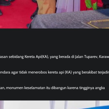
an sebidang Kereta Api(KA), yang berada di Jalan Tuparev, Kara
ra agar tidak menerobos kereta api (KA) yang berakibat terjadi
n, monumen keselamatan itu dibangun karena tingginya angka