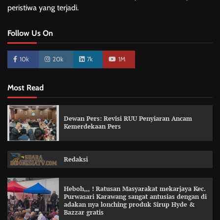
peristiwa yang terjadi.
Follow Us On
10k
20k
7k
1M
Most Read
Dewan Pers: Revisi RUU Penyiaran Ancam
Kemerdekaan Pers
Redaksi
Heboh,,, ! Ratusan Masyarakat mekarjaya Kec.
Purwasari Karawang sangat antusias dengan di
adakan nya lonching produk Sirup Hyde &
Bazzar gratis