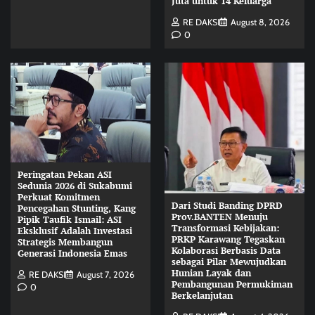
Juta untuk 14 Keluarga
RE DAKSI
August 8, 2026
0
Peringatan Pekan ASI
Sedunia 2026 di Sukabumi
Perkuat Komitmen
Dari Studi Banding DPRD
Pencegahan Stunting, Kang
Prov.BANTEN Menuju
Pipik Taufik Ismail: ASI
Transformasi Kebijakan:
Eksklusif Adalah Investasi
PRKP Karawang Tegaskan
Strategis Membangun
Kolaborasi Berbasis Data
Generasi Indonesia Emas
sebagai Pilar Mewujudkan
Hunian Layak dan
RE DAKSI
August 7, 2026
Pembangunan Permukiman
0
Berkelanjutan