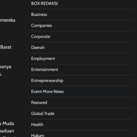
BOX REDAKSI
Business
h mereka
Companies
Corporate
Barat
Daerah
Employment
 hanya
Entertainment
.
Entrepreneurship
Event More News
Featured
Global Trade
na Muda
Health
rpaduan
Hukum