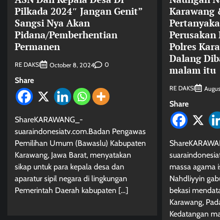
Pilkada 2024″ Jangan Genit”
Karawang &
Sangsi Nya Akan
Pertanyaka
Pidana/Pemberhentian
Perusakan 
Permanen
Polres Kar
Dalang Dib
RE DAKSI
0
October 8, 2024
malam itu
Share
RE DAKSI
Augus
Share
ShareKARAWANG_-
suaraindonesiatv.com.Badan Pengawas
Pemilihan Umum (Bawaslu) Kabupaten
ShareKARAWA
Karawang, Jawa Barat, menyatakan
suaraindonesia
sikap untuk para kepala desa dan
massa agama is
aparatur sipil negara di lingkungan
Nahdliyyin ga
Pemerintah Daerah kabupaten […]
bekasi mendata
Karawang, Pada
Kedatangan mas