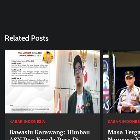
Related Posts
KABAR INDONESIA
KABAR INDONES
Bawaslu Karawang: Himbau
Masa Terg
ASN Dan Kepala Desa Di
Naungan N