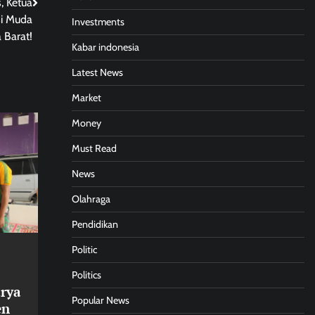
, Ketua
si Muda
Investments
 Barat!
Kabar indonesia
Latest News
Market
Money
Must Read
News
Olahraga
Pendidikan
Politic
Politics
rya
Popular News
en