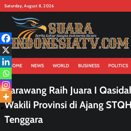
Skip
Saturday, August 8, 2026
to
content
HOME
NEWS
WORLD
BUSINESS
POLITICS
Karawang Raih Juara I Qasidah
Wakili Provinsi di Ajang STQ
Tenggara