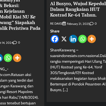
Al Busyro, Wujud Kepedul
 Bekasi:
Dalam Rangkaian HUT
n Kejelasan
Kostrad Ke-64 Tahun.
Mobil Kiai NU Ke
awang” Siapakah
RE DAKSI
0
February 21, 2025
alik Peristiwa Pada
Share
0
t 14, 2024
ShareKarawang –
suaraindonesiatv.com.nasional.Da
rangka memperingati Hari Ulang T
(HUT) Kostrad yang Ke-64, Yonif
NG_-
305/Tengkorak/17/1 Kostrad
tv.com.Ratusan aksi
melaksanakan kegiatan karya bhakt
lam yang terdiri dari
Bertempat di Pondok Pesantren Al
bungan Karawang dan
Busyro, […]
ngi Resort Mapolres
 hari Rabu,”(14/8/2024).
Berita Jawa Barat
Daerah
Kabar Indonesia
sa tersebut bertujuan