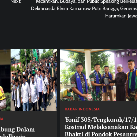
Next:
Kecantikan, Budaya, dan Public Speaking Berkelas
Dekranasda Elvira Kamarrow Putri Bangga, Genera
Harumkan Jawa
KABAR INDONESIA
Yonif 305/Tengkorak/17/1
IA
Kostrad Melaksanakan Ka
abung Dalam
Bhakti di Pondok Pesantr
ahdliyyin