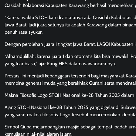
Qasidah Kolaborasi Kabupaten Karawang berhasil menorehkan pre
“Karena waktu STQH kan di antaranya ada Qasidah Kolaborasi d
Jawa Barat. Jadi juara satunya itu adalah Karawang dalam bina
penuh rasa syukur.
Dengan perolehan Juara I tingkat Jawa Barat, LASQI Kabupaten K
“Alhamdulillah, karena juara 1 dan otomatis kita bisa mewakili Pro
yang luar biasa,” ujar Kang HES dalam wawancara nya.
Prestasi ini menjadi kebanggaan tersendiri bagi masyarakat K
membina generasi muda yang berakhlak Qur’ani serta mencintai 
Makna Filosofis Logo STQH Nasional ke-28 Tahun 2025 dalam r
Ajang STQH Nasional ke-28 Tahun 2025 yang digelar di Sulawe
yang sarat makna filosofis. Logo tersebut mencerminkan identitas
Simbol Quba melambangkan masjid sebagai tempat ibadah um
kemuliaan nilai-nilai ajaran Islam.