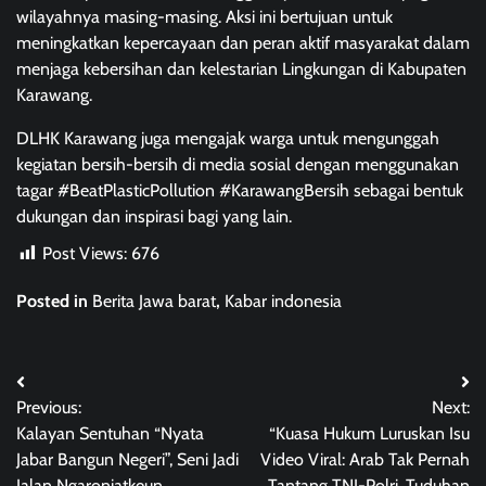
wilayahnya masing-masing. Aksi ini bertujuan untuk
meningkatkan kepercayaan dan peran aktif masyarakat dalam
menjaga kebersihan dan kelestarian Lingkungan di Kabupaten
Karawang.
DLHK Karawang juga mengajak warga untuk mengunggah
kegiatan bersih-bersih di media sosial dengan menggunakan
tagar #BeatPlasticPollution #KarawangBersih sebagai bentuk
dukungan dan inspirasi bagi yang lain.
Post Views:
676
Posted in
Berita Jawa barat
,
Kabar indonesia
Post
Previous:
Next:
navigation
Kalayan Sentuhan “Nyata
“Kuasa Hukum Luruskan Isu
Jabar Bangun Negeri”, Seni Jadi
Video Viral: Arab Tak Pernah
Jalan Ngaronjatkeun
Tantang TNI-Polri, Tuduhan