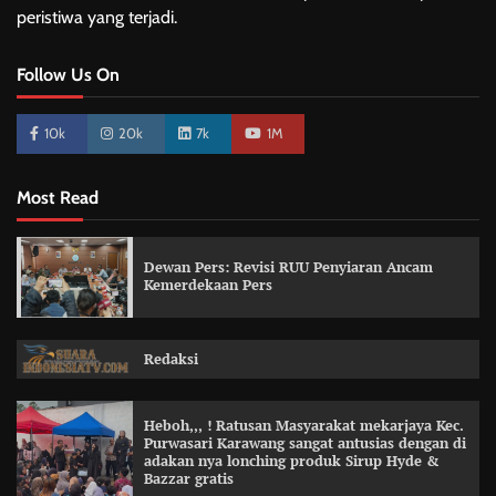
peristiwa yang terjadi.
Follow Us On
10k
20k
7k
1M
Most Read
Dewan Pers: Revisi RUU Penyiaran Ancam
Kemerdekaan Pers
Redaksi
Heboh,,, ! Ratusan Masyarakat mekarjaya Kec.
Purwasari Karawang sangat antusias dengan di
adakan nya lonching produk Sirup Hyde &
Bazzar gratis