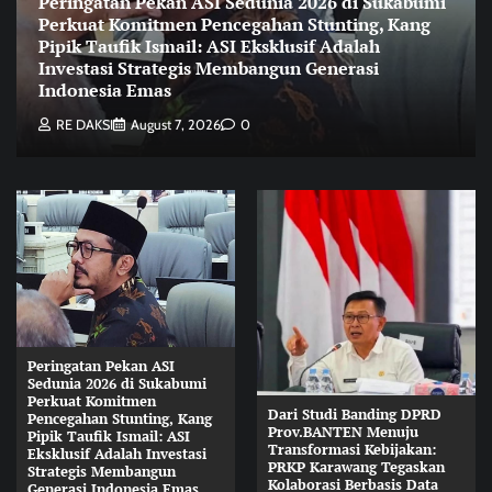
Peringatan Pekan ASI Sedunia 2026 di Sukabumi
Perkuat Komitmen Pencegahan Stunting, Kang
Pipik Taufik Ismail: ASI Eksklusif Adalah
Investasi Strategis Membangun Generasi
Indonesia Emas
RE DAKSI
August 7, 2026
0
Peringatan Pekan ASI
Sedunia 2026 di Sukabumi
Perkuat Komitmen
Dari Studi Banding DPRD
Pencegahan Stunting, Kang
Prov.BANTEN Menuju
Pipik Taufik Ismail: ASI
Transformasi Kebijakan:
Eksklusif Adalah Investasi
PRKP Karawang Tegaskan
Strategis Membangun
Kolaborasi Berbasis Data
Generasi Indonesia Emas