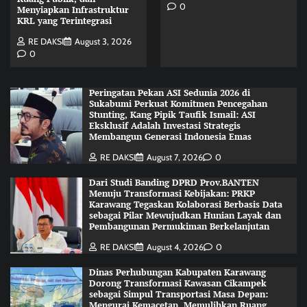
0
Menyiapkan Infrastruktur
KRL yang Terintegrasi
RE DAKSI
August 3, 2026
0
Peringatan Pekan ASI Sedunia 2026 di
Sukabumi Perkuat Komitmen Pencegahan
Stunting, Kang Pipik Taufik Ismail: ASI
Eksklusif Adalah Investasi Strategis
Membangun Generasi Indonesia Emas
RE DAKSI
August 7, 2026
0
Dari Studi Banding DPRD Prov.BANTEN
Menuju Transformasi Kebijakan: PRKP
Karawang Tegaskan Kolaborasi Berbasis Data
sebagai Pilar Mewujudkan Hunian Layak dan
Pembangunan Permukiman Berkelanjutan
RE DAKSI
August 4, 2026
0
Dinas Perhubungan Kabupaten Karawang
Dorong Transformasi Kawasan Cikampek
sebagai Simpul Transportasi Masa Depan:
Mengurai Kemacetan, Memulihkan Ruang