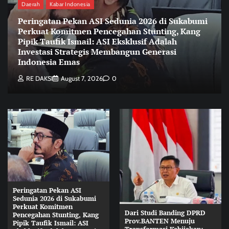
Daerah
Kabar Indonesia
Peringatan Pekan ASI Sedunia 2026 di Sukabumi
Perkuat Komitmen Pencegahan Stunting, Kang
Pipik Taufik Ismail: ASI Eksklusif Adalah
Investasi Strategis Membangun Generasi
Indonesia Emas
RE DAKSI
August 7, 2026
0
Peringatan Pekan ASI
Sedunia 2026 di Sukabumi
Perkuat Komitmen
Dari Studi Banding DPRD
Pencegahan Stunting, Kang
Prov.BANTEN Menuju
Pipik Taufik Ismail: ASI