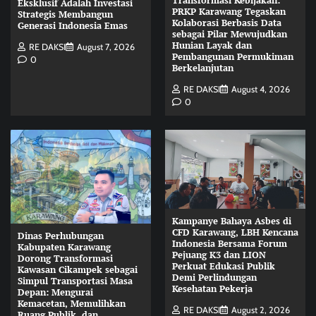
Transformasi Kebijakan:
Eksklusif Adalah Investasi
PRKP Karawang Tegaskan
Strategis Membangun
Kolaborasi Berbasis Data
Generasi Indonesia Emas
sebagai Pilar Mewujudkan
Hunian Layak dan
RE DAKSI
August 7, 2026
Pembangunan Permukiman
0
Berkelanjutan
RE DAKSI
August 4, 2026
0
Kampanye Bahaya Asbes di
CFD Karawang, LBH Kencana
Dinas Perhubungan
Indonesia Bersama Forum
Kabupaten Karawang
Pejuang K3 dan LION
Dorong Transformasi
Perkuat Edukasi Publik
Kawasan Cikampek sebagai
Demi Perlindungan
Simpul Transportasi Masa
Kesehatan Pekerja
Depan: Mengurai
Kemacetan, Memulihkan
RE DAKSI
August 2, 2026
Ruang Publik, dan