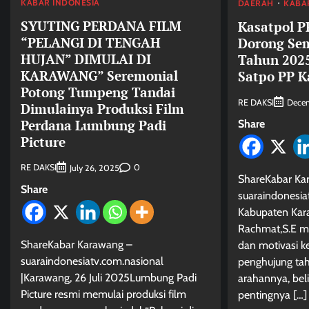
KABAR INDONESIA
DAERAH
KABA
SYUTING PERDANA FILM
Kasatpol P
“PELANGI DI TENGAH
Dorong Se
HUJAN” DIMULAI DI
Tahun 202
KARAWANG” Seremonial
Satpo PP 
Potong Tumpeng Tandai
RE DAKSI
Decem
Dimulainya Produksi Film
Perdana Lumbung Padi
Share
Picture
RE DAKSI
0
July 26, 2025
ShareKabar Ka
Share
suaraindonesi
Kabupaten Kar
Rachmat,S.E m
ShareKabar Karawang –
dan motivasi k
suaraindonesiatv.com.nasional
penghujung ta
|Karawang, 26 Juli 2025Lumbung Padi
arahannya, be
Picture resmi memulai produksi film
pentingnya […]