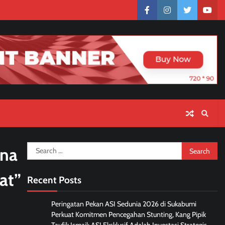
facebook
instagram
twitter
yout
Search
ana
for:
at”
Recent Posts
Peringatan Pekan ASI Sedunia 2026 di Sukabumi
Perkuat Komitmen Pencegahan Stunting, Kang Pipik