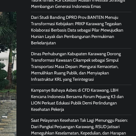
Taufik Ismail: ASI Eksklusif Adalah Investasi Strategis
Membangun Generasi Indonesia Emas
Dari Studi Banding DPRD Prov.BANTEN Menuju
Transformasi Kebijakan: PRKP Karawang Tegaskan
Kolaborasi Berbasis Data sebagai Pilar Mewujudkan
Hunian Layak dan Pembangunan Permukiman
Berkelanjutan
Dinas Perhubungan Kabupaten Karawang Dorong
Transformasi Kawasan Cikampek sebagai Simpul
Transportasi Masa Depan: Mengurai Kemacetan,
Memulihkan Ruang Publik, dan Menyiapkan
Infrastruktur KRL yang Terintegrasi
Kampanye Bahaya Asbes di CFD Karawang, LBH
Kencana Indonesia Bersama Forum Pejuang K3 dan
LION Perkuat Edukasi Publik Demi Perlindungan
Kesehatan Pekerja
Saat Pelayanan Kesehatan Tak Lagi Menunggu Pasien:
Dari Pangkal Perjuangan Karawang, RSUD Jatisari
Meneguhkan Keselamatan, Kepedulian, dan Harapan