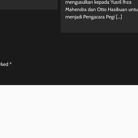
mengusulkan kepada Yusril Ihza
Mahendra dan Otto Hasibuan untu
menjadi Pengacara Pegi […]
arked
*
Berita Jawa Barat
Daerah
Kabar Indonesia