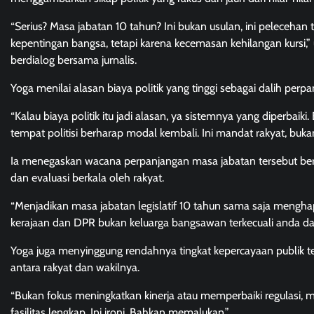
“Serius? Masa jabatan 10 tahun? Ini bukan usulan, ini pelecehan
kepentingan bangsa, tetapi karena kecemasan kehilangan kursi,
berdialog bersama jurnalis.
Yoga menilai alasan biaya politik yang tinggi sebagai dalih pe
“Kalau biaya politik itu jadi alasan, ya sistemnya yang diperb
tempat politisi berharap modal kembali. Ini mandat rakyat, bukan
Ia menegaskan wacana perpanjangan masa jabatan tersebut ber
dan evaluasi berkala oleh rakyat.
“Menjadikan masa jabatan legislatif 10 tahun sama saja mengha
kerajaan dan DPR bukan keluarga bangsawan terkecuali anda dari
Yoga juga menyinggung rendahnya tingkat kepercayaan publik te
antara rakyat dan wakilnya.
“Bukan fokus meningkatkan kinerja atau memperbaiki regulasi, 
fasilitas lengkap. Ini ironi. Bahkan memalukan.”