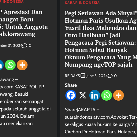
R INDONESIA
KABAR INDONESIA
P Apresiasi Dan
Pegi Setiawan Ada Sinyal
mangat Baru
Hotman Paris Usulkan Ag
5: Untuk Anggota
Yusril Ihza Mahendra dan
Kab.karawang
Otto Hasibuan” Jadi
Pengacara Pegi Setiawan:
0
ber 31, 2024
Hotman Sebut Banyak
Oknum Pengacara Yang 
Numpang ngeTOP sajah
RE DAKSI
0
June 5, 2024
rawang –
Share
atv.com.KASATPOL PP
awang, Basuki
emberikan semangat
epada seluruh anggota di
ShareJAKARTA –
hun 2024. Dalam
suaraindonesiatv.com.Advokat Ter
liau menekankan
sekaligus kuasa hukum Keluarga Vi
Cirebon Dr.Hotman Paris Hutapea,