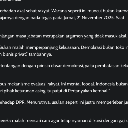
 terhadap akal sehat rakyat. Wacana seperti ini muncul bukan karen
” ujarnya dengan nada tegas pada Jumat, 21 November 2025. Saat
rpanjangan masa jabatan merupakan argumen yang tidak masuk akal.
aiki. Bukan malah memperpanjang kekuasaan. Demokrasi bukan toko i
 bisnis privat,” tambahnya.
tentangan dengan prinsip dasar demokrasi, yaitu pembatasan ke
pus mekanisme evaluasi rakyat. Ini mental feodal. Indonesia bukan
 pihak keturunan asing itu patut di Pertanyakan kembali.”
rhadap DPR. Menurutnya, usulan seperti ini justru memperlebar ju
mereka malah mencari cara agar tetap nyaman di kursi dengan gaji 