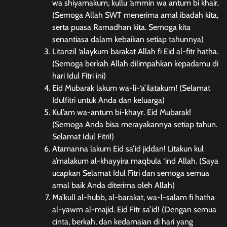
wa shiyamakum, kullu ‘ammin wa antum bi khair.
(Semoga Allah SWT menerima amal ibadah kita,
serta puasa Ramadhan kita. Semoga kita
senantiasa dalam kebaikan setiap tahunnya)
Litanzil ‘alaykum barakat Allah fi Eid al-fitr hatha.
(Semoga berkah Allah dilimpahkan kepadamu di
hari Idul Fitri ini)
Eid Mubarak lakum wa-li-‘a’ilatakum! (Selamat
Idulfitri untuk Anda dan keluarga)
Kul’am wa-antum bi-khayr. Eid Mubarak!
(Semoga Anda bisa merayakannya setiap tahun.
Selamat Idul Fitri!)
Atamanna lakum Eid sa’id jiddan! Litakun kul
a’malakum al-khayyira maqbula ‘ind Allah. (Saya
ucapkan Selamat Idul Fitri dan semoga semua
amal baik Anda diterima oleh Allah)
Ma’kull al-hubb, al-barakat, wa-l-salam fi hatha
al-yawm al-majid. Eid Fitr sa’id! (Dengan semua
cinta, berkah, dan kedamaian di hari yang