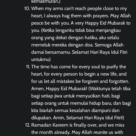
kemakmuran.)
When my arms can’t reach people close to my
heart, I always hug them with prayers. May Allah
peace be with you. A very Happy Eid Mubarak to
you. (Ketika lenganku tidak bisa menjangkau
orang yang dekat dengan hatiku, aku selalu
memeluk mereka dengan doa. Semoga Allah
damai bersamamu. Selamat Hari Raya Idul Fitri
untukmu)
The time has come for every soul to purify the
heart, for every person to begin a new life, and
for us let all mistakes be forgiven and forgotten.
Amen, Happy Eid Mubarak! (Waktunya telah tiba
bagi setiap jiwa untuk menyucikan hati, bagi
setiap orang untuk memulai hidup baru, dan bagi
kita biarlah semua kesalahan diampuni dan
dilupakan. Amin, Selamat Hari Raya Idul Fitri!)
Ramadan Kareem is finally over, and we miss
the month already. May Allah reunite us with