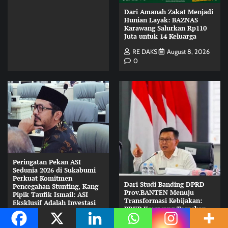
Dari Amanah Zakat Menjadi
Hunian Layak: BAZNAS
Karawang Salurkan Rp110
Juta untuk 14 Keluarga
RE DAKSI
August 8, 2026
0
Peringatan Pekan ASI
Sedunia 2026 di Sukabumi
Perkuat Komitmen
Dari Studi Banding DPRD
Pencegahan Stunting, Kang
Prov.BANTEN Menuju
Pipik Taufik Ismail: ASI
Transformasi Kebijakan:
Eksklusif Adalah Investasi
PRKP Karawang Tegaskan
Strategis Membangun
Kolaborasi Berbasis Data
Generasi Indonesia Emas
sebagai Pilar Mewujudkan