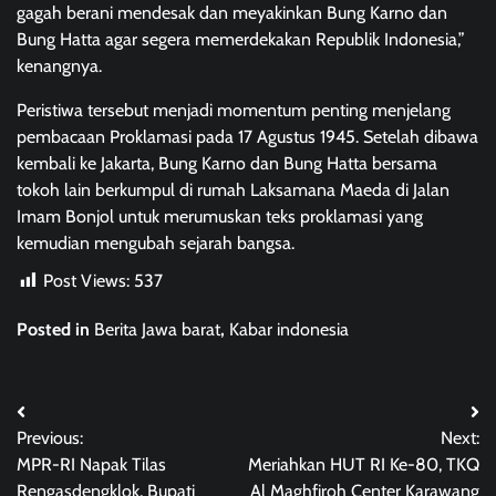
gagah berani mendesak dan meyakinkan Bung Karno dan
Bung Hatta agar segera memerdekakan Republik Indonesia,”
kenangnya.
Peristiwa tersebut menjadi momentum penting menjelang
pembacaan Proklamasi pada 17 Agustus 1945. Setelah dibawa
kembali ke Jakarta, Bung Karno dan Bung Hatta bersama
tokoh lain berkumpul di rumah Laksamana Maeda di Jalan
Imam Bonjol untuk merumuskan teks proklamasi yang
kemudian mengubah sejarah bangsa.
Post Views:
537
Posted in
Berita Jawa barat
,
Kabar indonesia
Post
Previous:
Next:
navigation
MPR-RI Napak Tilas
Meriahkan HUT RI Ke-80, TKQ
Rengasdengklok, Bupati
Al Maghfiroh Center Karawang