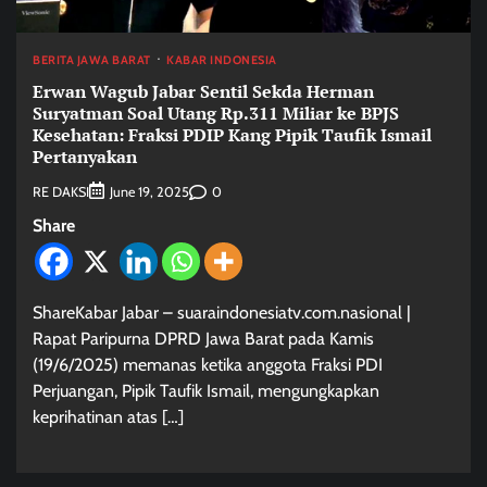
BERITA JAWA BARAT
KABAR INDONESIA
Erwan Wagub Jabar Sentil Sekda Herman
Suryatman Soal Utang Rp.311 Miliar ke BPJS
Kesehatan: Fraksi PDIP Kang Pipik Taufik Ismail
Pertanyakan
RE DAKSI
0
June 19, 2025
Share
ShareKabar Jabar – suaraindonesiatv.com.nasional |
Rapat Paripurna DPRD Jawa Barat pada Kamis
(19/6/2025) memanas ketika anggota Fraksi PDI
Perjuangan, Pipik Taufik Ismail, mengungkapkan
keprihatinan atas […]