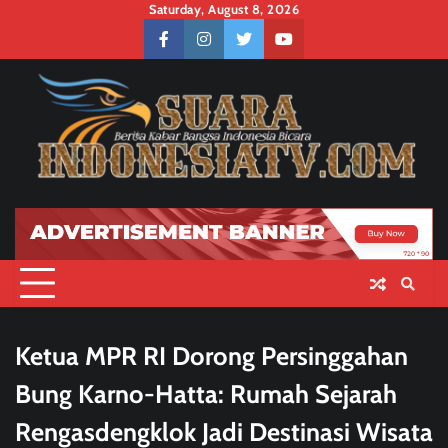
Skip
Saturday, August 8, 2026
to
facebook
instagram
twitter
youtube
content
Ketua MPR RI Dorong Persinggahan
Bung Karno-Hatta: Rumah Sejarah
Rengasdengklok Jadi Destinasi Wisata