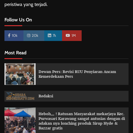
peristiwa yang terjadi.
Follow Us On
10k
20k
7k
1M
Most Read
Dewan Pers: Revisi RUU Penyiaran Ancam
Kemerdekaan Pers
Redaksi
Heboh,,, ! Ratusan Masyarakat mekarjaya Kec.
Purwasari Karawang sangat antusias dengan di
adakan nya lonching produk Sirup Hyde &
Bazzar gratis