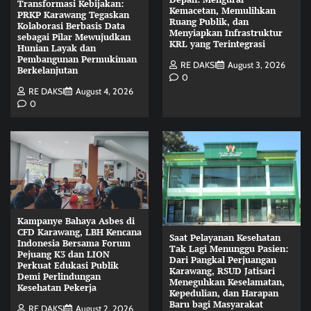
Transformasi Kebijakan:
Kemacetan, Memulihkan
PRKP Karawang Tegaskan
Ruang Publik, dan
Kolaborasi Berbasis Data
Menyiapkan Infrastruktur
sebagai Pilar Mewujudkan
KRL yang Terintegrasi
Hunian Layak dan
Pembangunan Permukiman
RE DAKSI
August 3, 2026
Berkelanjutan
0
RE DAKSI
August 4, 2026
0
Kampanye Bahaya Asbes di
CFD Karawang, LBH Kencana
Saat Pelayanan Kesehatan
Indonesia Bersama Forum
Tak Lagi Menunggu Pasien:
Pejuang K3 dan LION
Dari Pangkal Perjuangan
Perkuat Edukasi Publik
Karawang, RSUD Jatisari
Demi Perlindungan
Meneguhkan Keselamatan,
Kesehatan Pekerja
Kepedulian, dan Harapan
Baru bagi Masyarakat
RE DAKSI
August 2, 2026