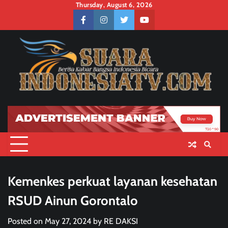
Skip
Thursday, August 6, 2026
to
facebook
instagram
twitter
youtube
content
Kemenkes perkuat layanan kesehatan
RSUD Ainun Gorontalo
Posted on
May 27, 2024
by
RE DAKSI