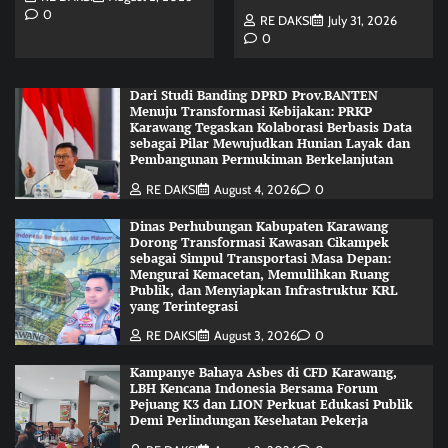
0
RE DAKSI
July 31, 2026
0
Dari Studi Banding DPRD Prov.BANTEN
Menuju Transformasi Kebijakan: PRKP
Karawang Tegaskan Kolaborasi Berbasis Data
sebagai Pilar Mewujudkan Hunian Layak dan
Pembangunan Permukiman Berkelanjutan
RE DAKSI
August 4, 2026
0
Dinas Perhubungan Kabupaten Karawang
Dorong Transformasi Kawasan Cikampek
sebagai Simpul Transportasi Masa Depan:
Mengurai Kemacetan, Memulihkan Ruang
Publik, dan Menyiapkan Infrastruktur KRL
yang Terintegrasi
RE DAKSI
August 3, 2026
0
Kampanye Bahaya Asbes di CFD Karawang,
LBH Kencana Indonesia Bersama Forum
Pejuang K3 dan LION Perkuat Edukasi Publik
Demi Perlindungan Kesehatan Pekerja