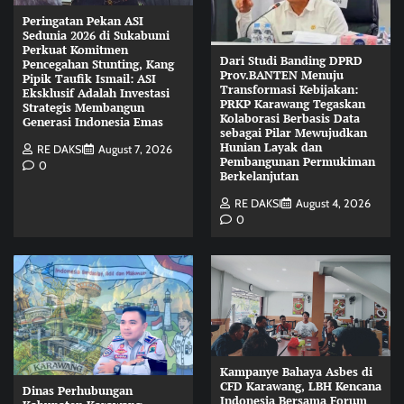
Peringatan Pekan ASI
Sedunia 2026 di Sukabumi
Perkuat Komitmen
Dari Studi Banding DPRD
Pencegahan Stunting, Kang
Prov.BANTEN Menuju
Pipik Taufik Ismail: ASI
Transformasi Kebijakan:
Eksklusif Adalah Investasi
PRKP Karawang Tegaskan
Strategis Membangun
Kolaborasi Berbasis Data
Generasi Indonesia Emas
sebagai Pilar Mewujudkan
Hunian Layak dan
RE DAKSI
August 7, 2026
Pembangunan Permukiman
0
Berkelanjutan
RE DAKSI
August 4, 2026
0
Kampanye Bahaya Asbes di
CFD Karawang, LBH Kencana
Dinas Perhubungan
Indonesia Bersama Forum