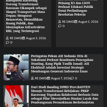
Kabupaten Karawang
Pejuang K3 dan LION
Dorong Transformasi
Perkuat Edukasi Publik
Kawasan Cikampek sebagai
Demi Perlindungan
Simpul Transportasi Masa
Kesehatan Pekerja
Depan: Mengurai
Kemacetan, Memulihkan
RE DAKSI
August 2, 2026
Ruang Publik, dan
0
Menyiapkan Infrastruktur
KRL yang Terintegrasi
RE DAKSI
August 3, 2026
0
Peringatan Pekan ASI Sedunia 2026 di
Sukabumi Perkuat Komitmen Pencegahan
Stunting, Kang Pipik Taufik Ismail: ASI
Eksklusif Adalah Investasi Strategis
Membangun Generasi Indonesia Emas
RE DAKSI
August 7, 2026
0
Dari Studi Banding DPRD Prov.BANTEN
Menuju Transformasi Kebijakan: PRKP
Karawang Tegaskan Kolaborasi Berbasis Data
sebagai Pilar Mewujudkan Hunian Layak dan
Pembangunan Permukiman Berkelanjutan