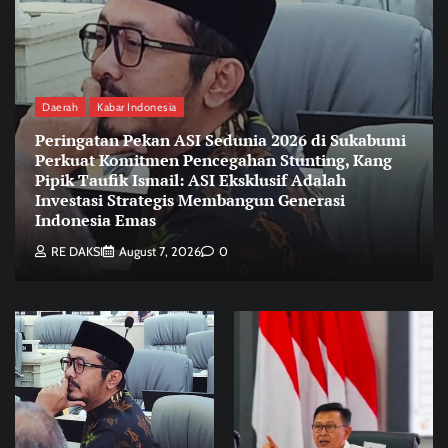
Daerah
Kabar Indonesia
Peringatan Pekan ASI Sedunia 2026 di Sukabumi
Perkuat Komitmen Pencegahan Stunting, Kang
Pipik Taufik Ismail: ASI Eksklusif Adalah
Investasi Strategis Membangun Generasi
Indonesia Emas
RE DAKSI
August 7, 2026
0