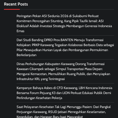
Recent Posts
Peringatan Pekan ASI Sedunia 2026 di Sukabumi Perkuat
Komitmen Pencegahan Stunting, Kang Pipik Taufik Ismail: ASI
Eksklusif Adalah Investasi Strategis Membangun Generasi Indonesia
Emas
Dari Studi Banding DPRD Prov.BANTEN Menuju Transformasi
Kebijakan: PRKP Karawang Tegaskan Kolaborasi Berbasis Data sebagai
Pilar Mewujudkan Hunian Layak dan Pembangunan Permukiman
Berkelanjutan
Dinas Perhubungan Kabupaten Karawang Dorong Transformasi
Kawasan Cikampek sebagai Simpul Transportasi Masa Depan:
Mengurai Kemacetan, Memulihkan Ruang Publik, dan Menyiapkan
Infrastruktur KRL yang Terintegrasi
Kampanye Bahaya Asbes di CFD Karawang, LBH Kencana Indonesia
Bersama Forum Pejuang K3 dan LION Perkuat Edukasi Publik Demi
Perlindungan Kesehatan Pekerja
Saat Pelayanan Kesehatan Tak Lagi Menunggu Pasien: Dari Pangkal
Perjuangan Karawang, RSUD Jatisari Meneguhkan Keselamatan,
Kepedulian, dan Harapan Baru bagi Masyarakat