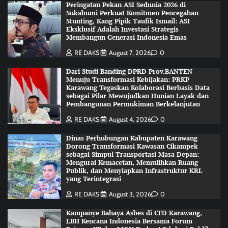
Peringatan Pekan ASI Sedunia 2026 di
Sukabumi Perkuat Komitmen Pencegahan
Stunting, Kang Pipik Taufik Ismail: ASI
Eksklusif Adalah Investasi Strategis
Membangun Generasi Indonesia Emas
RE DAKSI
August 7, 2026
0
Dari Studi Banding DPRD Prov.BANTEN
Menuju Transformasi Kebijakan: PRKP
Karawang Tegaskan Kolaborasi Berbasis Data
sebagai Pilar Mewujudkan Hunian Layak dan
Pembangunan Permukiman Berkelanjutan
RE DAKSI
August 4, 2026
0
Dinas Perhubungan Kabupaten Karawang
Dorong Transformasi Kawasan Cikampek
sebagai Simpul Transportasi Masa Depan:
Mengurai Kemacetan, Memulihkan Ruang
Publik, dan Menyiapkan Infrastruktur KRL
yang Terintegrasi
RE DAKSI
August 3, 2026
0
Kampanye Bahaya Asbes di CFD Karawang,
LBH Kencana Indonesia Bersama Forum