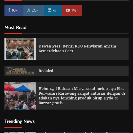
10k
20k
7k
1M
Most Read
Dewan Pers: Revisi RUU Penyiaran Ancam
Kemerdekaan Pers
Redaksi
Heboh,,, ! Ratusan Masyarakat mekarjaya Kec.
Purwasari Karawang sangat antusias dengan di
adakan nya lonching produk Sirup Hyde &
Bazzar gratis
Trending News