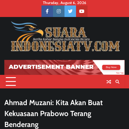
Skip
Thursday, August 6, 2026
to
facebook
instagram
twitter
youtube
content
Ahmad Muzani: Kita Akan Buat
Kekuasaan Prabowo Terang
Benderang