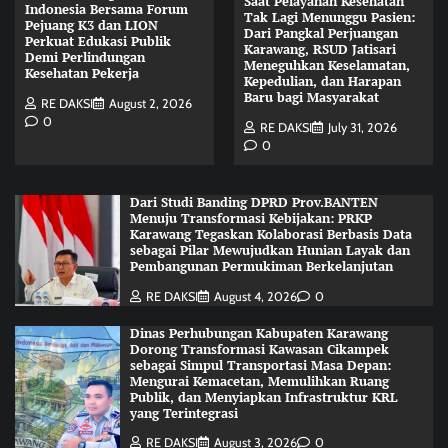
Saat Pelayanan Kesehatan
Indonesia Bersama Forum
Tak Lagi Menunggu Pasien:
Pejuang K3 dan LION
Dari Pangkal Perjuangan
Perkuat Edukasi Publik
Karawang, RSUD Jatisari
Demi Perlindungan
Meneguhkan Keselamatan,
Kesehatan Pekerja
Kepedulian, dan Harapan
Baru bagi Masyarakat
RE DAKSI
August 2, 2026
0
RE DAKSI
July 31, 2026
0
Dari Studi Banding DPRD Prov.BANTEN
Menuju Transformasi Kebijakan: PRKP
Karawang Tegaskan Kolaborasi Berbasis Data
sebagai Pilar Mewujudkan Hunian Layak dan
Pembangunan Permukiman Berkelanjutan
RE DAKSI
August 4, 2026
0
Dinas Perhubungan Kabupaten Karawang
Dorong Transformasi Kawasan Cikampek
sebagai Simpul Transportasi Masa Depan:
Mengurai Kemacetan, Memulihkan Ruang
Publik, dan Menyiapkan Infrastruktur KRL
yang Terintegrasi
RE DAKSI
August 3, 2026
0