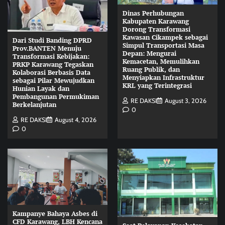
Dinas Perhubungan
Kabupaten Karawang
Dorong Transformasi
Kawasan Cikampek sebagai
Dari Studi Banding DPRD
Simpul Transportasi Masa
Prov.BANTEN Menuju
Depan: Mengurai
Transformasi Kebijakan:
Kemacetan, Memulihkan
PRKP Karawang Tegaskan
Ruang Publik, dan
Kolaborasi Berbasis Data
Menyiapkan Infrastruktur
sebagai Pilar Mewujudkan
KRL yang Terintegrasi
Hunian Layak dan
Pembangunan Permukiman
RE DAKSI
August 3, 2026
Berkelanjutan
0
RE DAKSI
August 4, 2026
0
Kampanye Bahaya Asbes di
CFD Karawang, LBH Kencana