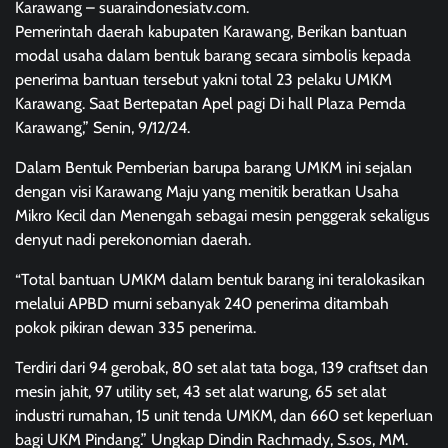
Karawang – suaraindonesiatv.com.
Pemerintah daerah kabupaten Karawang, Berikan bantuan
modal usaha dalam bentuk barang secara simbolis kepada
penerima bantuan tersebut yakni total 23 pelaku UMKM
Karawang. Saat Bertepatan Apel pagi Di hall Plaza Pemda
Karawang,” Senin, 9/12/24.
Dalam Bentuk Pemberian barupa barang UMKM ini sejalan
dengan visi Karawang Maju yang menitik beratkan Usaha
Mikro Kecil dan Menengah sebagai mesin penggerak sekaligus
denyut nadi perekonomian daerah.
“Total bantuan UMKM dalam bentuk barang ini teralokasikan
melalui APBD murni sebanyak 240 penerima ditambah
pokok pikiran dewan 335 penerima.
Terdiri dari 94 gerobak, 80 set alat tata boga, 139 craftset dan
mesin jahit, 97 utility set, 43 set alat warung, 65 set alat
industri rumahan, 15 unit tenda UMKM, dan 660 set keperluan
bagi UKM Pindang.” Ungkap Dindin Rachmady, S.sos, MM.